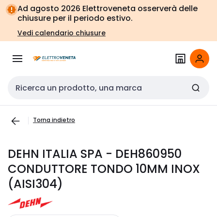
Vai alla
Vai
Ad agosto 2026 Elettroveneta osserverà delle
navigazione
alla
chiusure per il periodo estivo.
pagina
Vedi calendario chiusure
Cerca input
Torna indietro
DEHN ITALIA SPA - DEH860950
CONDUTTORE TONDO 10MM INOX
(AISI304)