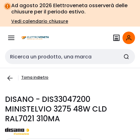
Vai alla
Vai
Ad agosto 2026 Elettroveneta osserverà delle
navigazione
alla
chiusure per il periodo estivo.
pagina
Vedi calendario chiusure
Cerca input
Torna indietro
DISANO - DIS33047200
MINISTELVIO 3275 48W CLD
RAL7021 310MA