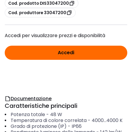
copia
Cod. prodotto DIS33047200
copia
Cod. produttore 33047200
Accedi per visualizzare prezzi e disponibilità
Accedi
Documentazione
Caratteristiche principali
Potenza totale
-
48
W
Temperatura di colore correlata
-
4000...4000
K
Grado di protezione (IP)
-
IP66