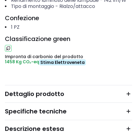
Rendimento luminoso delle lampade
-
142
lm/W
Tipo di montaggio
-
Rialzo/attacco
Confezione
1
PZ
Classificazione green
Impronta di carbonio del prodotto
1458 Kg CO₂-eq
Stima Elettroveneta
Dettaglio prodotto
Specifiche tecniche
Descrizione estesa