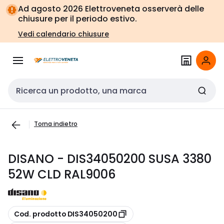
Vai alla
Vai
Ad agosto 2026 Elettroveneta osserverà delle
navigazione
alla
chiusure per il periodo estivo.
pagina
Vedi calendario chiusure
Cerca input
Torna indietro
DISANO - DIS34050200 SUSA 3380
52W CLD RAL9006
copia
Cod. prodotto DIS34050200