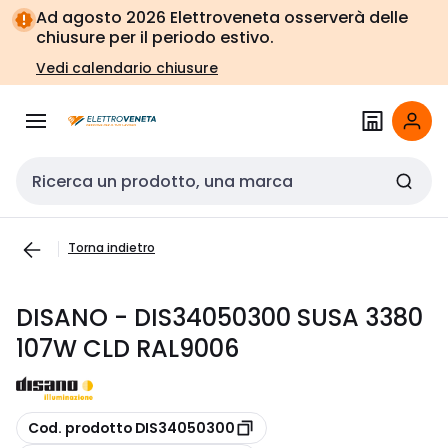
Vai alla
Vai
Ad agosto 2026 Elettroveneta osserverà delle
navigazione
alla
chiusure per il periodo estivo.
pagina
Vedi calendario chiusure
Cerca input
Torna indietro
DISANO - DIS34050300 SUSA 3380
107W CLD RAL9006
copia
Cod. prodotto DIS34050300