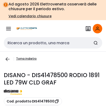
Vai alla
Vai
Ad agosto 2026 Elettroveneta osserverà delle
navigazione
alla
chiusure per il periodo estivo.
pagina
Vedi calendario chiusure
Cerca input
Torna indietro
DISANO - DIS41478500 RODIO 1891
LED 79W CLD GRAF
copia
Cod. prodotto DIS41478500