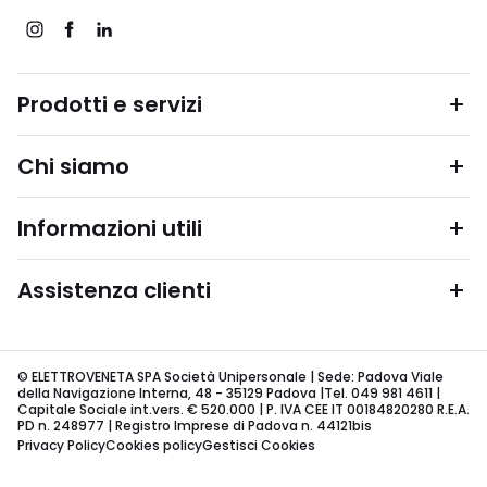
Prodotti e servizi
Chi siamo
Informazioni utili
Assistenza clienti
© ELETTROVENETA SPA Società Unipersonale | Sede: Padova Viale
della Navigazione Interna, 48 - 35129 Padova |Tel. 049 981 4611 |
Capitale Sociale int.vers. € 520.000 | P. IVA CEE IT 00184820280 R.E.A.
PD n. 248977 | Registro Imprese di Padova n. 44121bis
Privacy Policy
Cookies policy
Gestisci Cookies