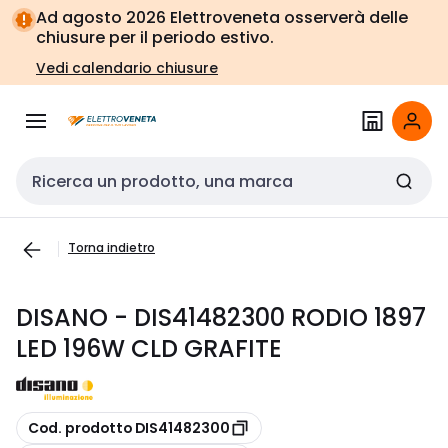
Vai alla
Vai
Ad agosto 2026 Elettroveneta osserverà delle
navigazione
alla
chiusure per il periodo estivo.
pagina
Vedi calendario chiusure
Cerca input
Torna indietro
DISANO - DIS41482300 RODIO 1897
LED 196W CLD GRAFITE
copia
Cod. prodotto DIS41482300