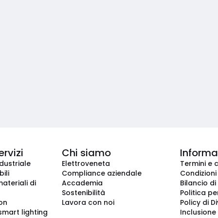
ervizi
Chi siamo
Informaz
dustriale
Elettroveneta
Termini e 
ili
Compliance aziendale
Condizioni
ateriali di
Accademia
Bilancio di
Sostenibilità
Politica pe
ion
Lavora con noi
Policy di D
smart lighting
Inclusione 