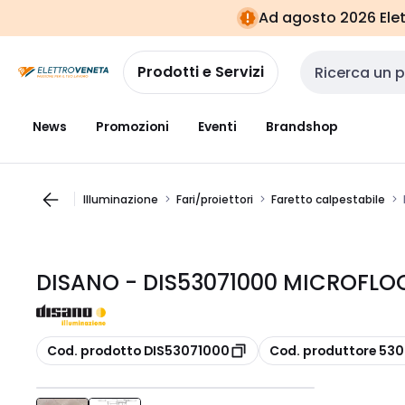
Vai alla
Vai
Ad agosto 2026 Elett
navigazione
alla
pagina
Prodotti e Servizi
Cerca input
News
Promozioni
Eventi
Brandshop
Illuminazione
Fari/proiettori
Faretto calpestabile
DISANO - DIS53071000 MICROFLOO
copia
copia
Cod. prodotto DIS53071000
Cod. produttore 53