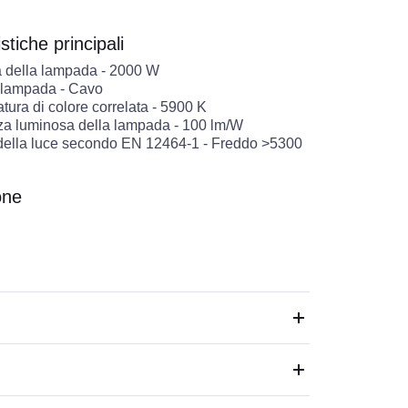
stiche principali
 della lampada
-
2000
W
 lampada
-
Cavo
ura di colore correlata
-
5900
K
nza luminosa della lampada
-
100
lm/W
della luce secondo EN 12464-1
-
Freddo >5300
one