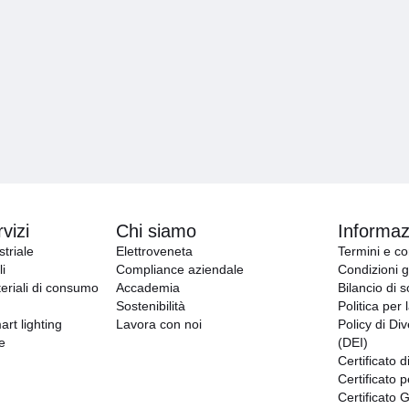
vizi
Chi siamo
Informazi
triale
Elettroveneta
Termini e co
i
Compliance aziendale
Condizioni g
eriali di consumo
Accademia
Bilancio di s
Sostenibilità
Politica per 
art lighting
Lavora con noi
Policy di Div
e
(DEI)
Certificato d
Certificato p
Certificato 