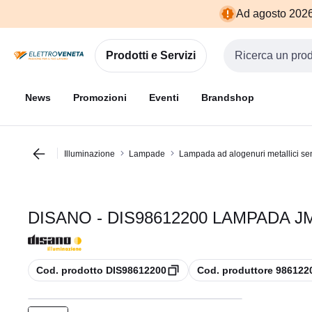
Vai alla
Vai
Ad agosto 2026 
navigazione
alla
pagina
Prodotti e Servizi
Cerca input
News
Promozioni
Eventi
Brandshop
Illuminazione
Lampade
Lampada ad alogenuri metallici senz
DISANO - DIS98612200 LAMPADA JM
copia
copia
Cod. prodotto DIS98612200
Cod. produttore 986122