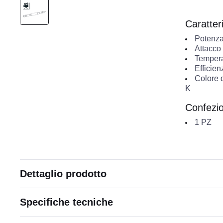
Caratteri
Potenza
Attacco
Temperat
Efficie
Colore 
K
Confezi
1
PZ
Dettaglio prodotto
Specifiche tecniche