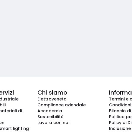
ervizi
Chi siamo
Informaz
dustriale
Elettroveneta
Termini e 
ili
Compliance aziendale
Condizioni
ateriali di
Accademia
Bilancio di
Sostenibilità
Politica pe
ion
Lavora con noi
Policy di D
smart lighting
Inclusione 