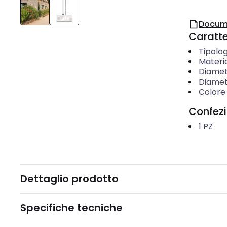
Docum
Caratter
Tipolog
Materi
Diamet
Diametr
Colore
Confez
1
PZ
Dettaglio prodotto
Specifiche tecniche