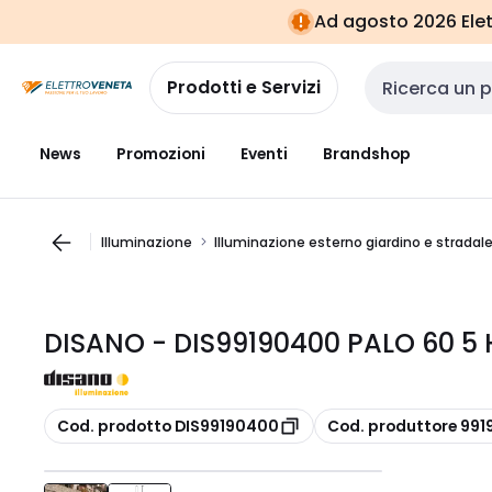
Vai alla
Vai
Ad agosto 2026 Elett
navigazione
alla
pagina
Prodotti e Servizi
Cerca input
News
Promozioni
Eventi
Brandshop
Illuminazione
Illuminazione esterno giardino e stradal
DISANO - DIS99190400 PALO 60 
copia
copia
Cod. prodotto DIS99190400
Cod. produttore 99