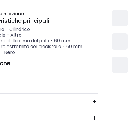
entazione
istiche principali
ia
-
Cilindrico
ale
-
Altro
ro della cima del palo
-
60
mm
o estremità del piedistallo
-
60
mm
-
Nero
ione