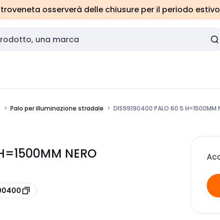
roveneta osserverà delle chiusure per il periodo estivo
e
Palo per illuminazione stradale
DIS99190400 PALO 60 5 H=1500MM 
5 H=1500MM NERO
Acc
190400