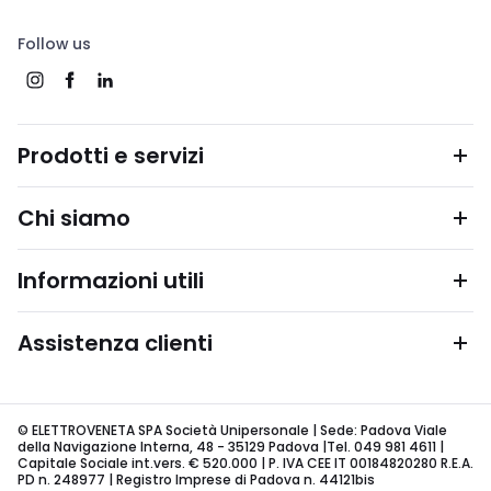
Follow us
Prodotti e servizi
Chi siamo
Informazioni utili
Assistenza clienti
© ELETTROVENETA SPA Società Unipersonale | Sede: Padova Viale
della Navigazione Interna, 48 - 35129 Padova |Tel. 049 981 4611 |
Capitale Sociale int.vers. € 520.000 | P. IVA CEE IT 00184820280 R.E.A.
PD n. 248977 | Registro Imprese di Padova n. 44121bis