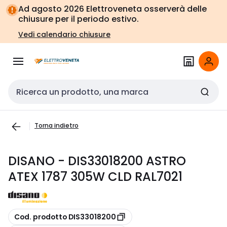
Vai alla
Vai
Ad agosto 2026 Elettroveneta osserverà delle
navigazione
alla
chiusure per il periodo estivo.
pagina
Vedi calendario chiusure
Cerca input
Torna indietro
DISANO - DIS33018200 ASTRO
ATEX 1787 305W CLD RAL7021
copia
Cod. prodotto DIS33018200