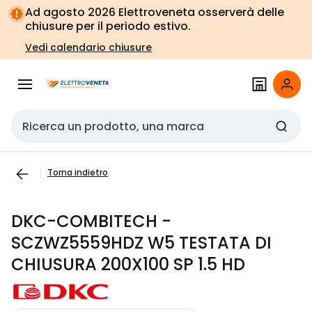
Vai alla
Vai
Ad agosto 2026 Elettroveneta osserverà delle
navigazione
alla
chiusure per il periodo estivo.
pagina
Vedi calendario chiusure
Cerca input
Torna indietro
DKC-COMBITECH -
SCZWZ5559HDZ W5 TESTATA DI
CHIUSURA 200X100 SP 1.5 HD