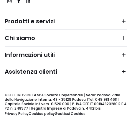
Prodotti e servizi
Chi siamo
Informazioni utili
Assistenza clienti
© ELETTROVENETA SPA Società Unipersonale | Sede: Padova Viale
della Navigazione Interna, 48 - 35129 Padova |Tel. 049 981 4611 |
Capitale Sociale int.vers. € 520.000 | P. IVA CEE IT 00184820280 R.E.A.
PD n. 248977 | Registro Imprese di Padova n. 44121bis
Privacy Policy
Cookies policy
Gestisci Cookies