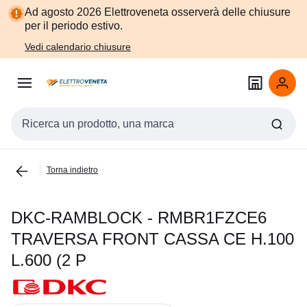
Vai alla
Vai
Ad agosto 2026 Elettroveneta osserverà delle chiusure
navigazione
alla
per il periodo estivo.
pagina
Vedi calendario chiusure
Cerca input
Torna indietro
DKC-RAMBLOCK - RMBR1FZCE6
TRAVERSA FRONT CASSA CE H.100
L.600 (2 P