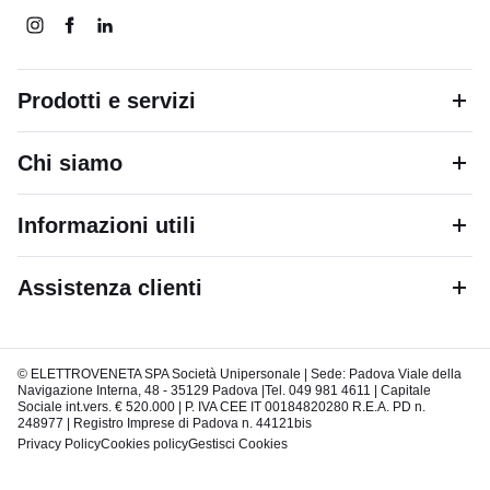
Prodotti e servizi
Chi siamo
Informazioni utili
Assistenza clienti
© ELETTROVENETA SPA Società Unipersonale | Sede: Padova Viale della
Navigazione Interna, 48 - 35129 Padova |Tel. 049 981 4611 | Capitale
Sociale int.vers. € 520.000 | P. IVA CEE IT 00184820280 R.E.A. PD n.
248977 | Registro Imprese di Padova n. 44121bis
Privacy Policy
Cookies policy
Gestisci Cookies