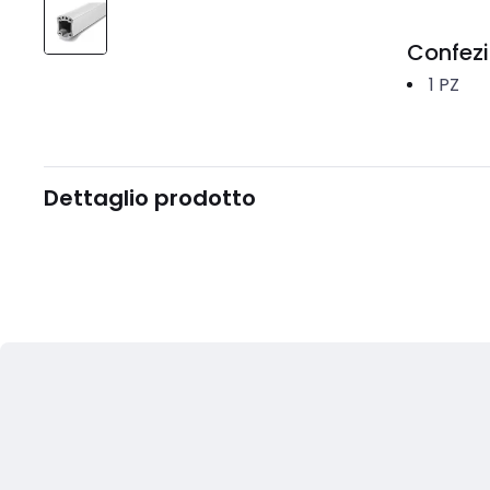
Confez
1
PZ
Dettaglio prodotto