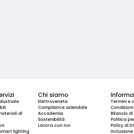
ervizi
Chi siamo
Informaz
dustriale
Elettroveneta
Termini e 
ili
Compliance aziendale
Condizioni
ateriali di
Accademia
Bilancio di
Sostenibilità
Politica pe
ion
Lavora con noi
Policy di D
smart lighting
Inclusione 