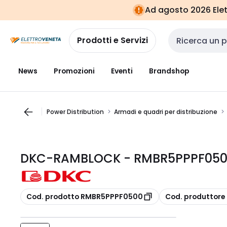
Vai alla
Vai
Ad agosto 2026 Elett
navigazione
alla
pagina
Prodotti e Servizi
Cerca input
News
Promozioni
Eventi
Brandshop
Power Distribution
Armadi e quadri per distribuzione
DKC-RAMBLOCK - RMBR5PPPF0500 
copia
copia
Cod. prodotto RMBR5PPPF0500
Cod. produttor