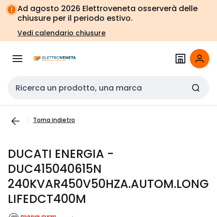
Vai alla
Vai
Ad agosto 2026 Elettroveneta osserverà delle
navigazione
alla
chiusure per il periodo estivo.
pagina
Vedi calendario chiusure
Cerca input
Torna indietro
DUCATI ENERGIA -
DUC415040615N
240KVAR450V50HZA.AUTOM.LONG
LIFEDCT400M