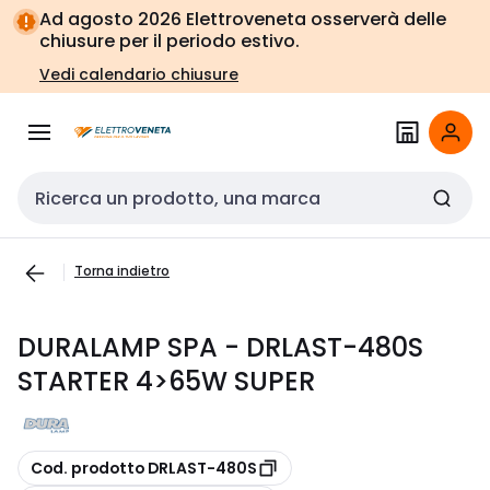
Vai alla
Vai
Ad agosto 2026 Elettroveneta osserverà delle
navigazione
alla
chiusure per il periodo estivo.
pagina
Vedi calendario chiusure
Cerca input
Torna indietro
DURALAMP SPA - DRLAST-480S
STARTER 4>65W SUPER
copia
Cod. prodotto DRLAST-480S