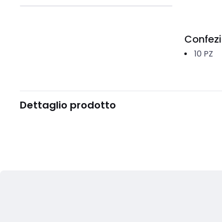
Confez
10
PZ
Dettaglio prodotto