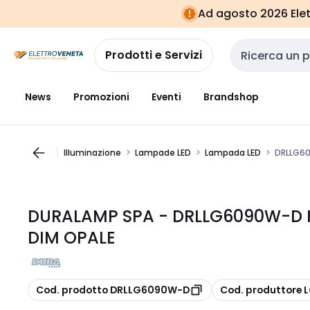
Vai alla
Vai
Ad agosto 2026 Elett
navigazione
alla
pagina
Prodotti e Servizi
Cerca input
News
Promozioni
Eventi
Brandshop
Illuminazione
Lampade LED
Lampada LED
DRLLG60
DURALAMP SPA - DRLLG6090W-D 
DIM OPALE
copia
copia
Cod. prodotto DRLLG6090W-D
Cod. produttore