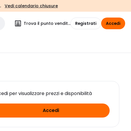
.
Vedi calendario chiusure
Trova il punto vendita
Registrati
Accedi
edi per visualizzare prezzi e disponibilità
Accedi