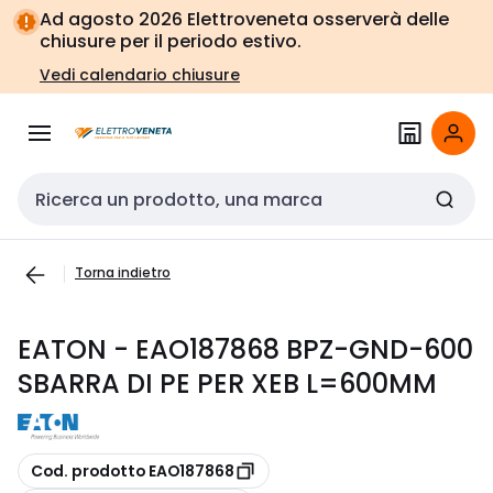
Vai alla
Vai
Ad agosto 2026 Elettroveneta osserverà delle
navigazione
alla
chiusure per il periodo estivo.
pagina
Vedi calendario chiusure
Cerca input
Torna indietro
EATON - EAO187868 BPZ-GND-600
SBARRA DI PE PER XEB L=600MM
copia
Cod. prodotto EAO187868