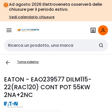
Vai alla
Vai
Ad agosto 2026 Elettroveneta osserverà delle
navigazione
alla
chiusure per il periodo estivo.
pagina
Vedi calendario chiusure
Cerca input
Torna indietro
EATON - EAO239577 DILM115-
22(RAC120) CONT POT 55KW
2NA+2NC