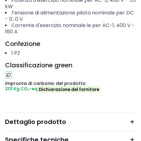
Potenza d'esercizio nominale per AC-3, 400 V
-
55
kW
Tensione di alimentazione pilota nominale per DC
-
0...0
V
Corrente d'esercizio nominale ie per AC-1, 400 V
-
160
A
Confezione
1
PZ
Classificazione green
Impronta di carbonio del prodotto
201 Kg CO₂-eq
Dichiarazione del fornitore
Dettaglio prodotto
Specifiche tecniche