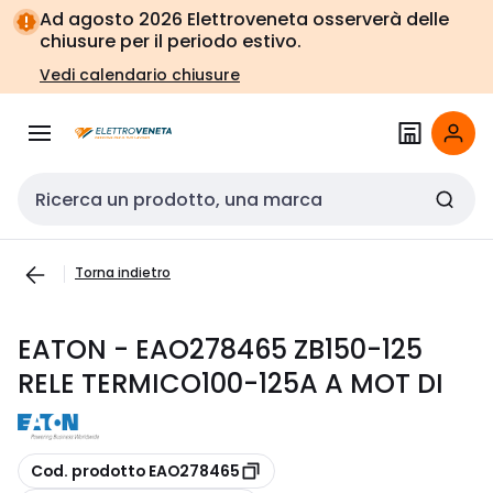
Vai alla
Vai
Ad agosto 2026 Elettroveneta osserverà delle
navigazione
alla
chiusure per il periodo estivo.
pagina
Vedi calendario chiusure
Cerca input
Torna indietro
EATON - EAO278465 ZB150-125
RELE TERMICO100-125A A MOT DI
copia
Cod. prodotto EAO278465