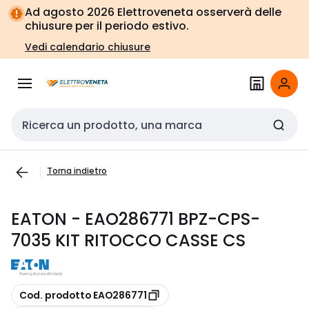
Vai alla
Vai
Ad agosto 2026 Elettroveneta osserverà delle
navigazione
alla
chiusure per il periodo estivo.
pagina
Vedi calendario chiusure
Cerca input
Torna indietro
EATON - EAO286771 BPZ-CPS-
7035 KIT RITOCCO CASSE CS
copia
Cod. prodotto EAO286771