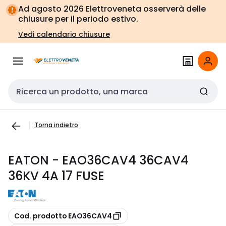
Vai alla
Vai
Ad agosto 2026 Elettroveneta osserverà delle
navigazione
alla
chiusure per il periodo estivo.
pagina
Vedi calendario chiusure
Cerca input
Torna indietro
EATON - EAO36CAV4 36CAV4
36KV 4A 17 FUSE
copia
Cod. prodotto EAO36CAV4