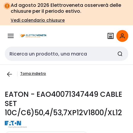
Vai alla
Vai
Ad agosto 2026 Elettroveneta osserverà delle
navigazione
alla
chiusure per il periodo estivo.
pagina
Vedi calendario chiusure
Cerca input
Torna indietro
EATON - EAO40071347449 CABLE
SET
10C/C6)50,4/53,7XP12V1800/XL12