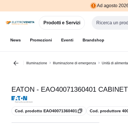
Vai alla
Vai
Ad agosto 2026 
navigazione
alla
pagina
Prodotti e Servizi
Cerca input
News
Promozioni
Eventi
Brandshop
Illuminazione
Illuminazione di emergenza
Unità di aliment
EATON - EAO40071360401 CABINET
copia
copia
Cod. prodotto EAO40071360401
Cod. produttore 40