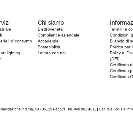
vizi
Chi siamo
Informazi
triale
Elettroveneta
Termini e co
i
Compliance aziendale
Condizioni g
eriali di consumo
Accademia
Bilancio di s
Sostenibilità
Politica per 
art lighting
Lavora con noi
Policy di Div
e
(DEI)
Certificato d
Certificato p
Certificato 
gazione Interna, 48 - 35129 Padova |Tel. 049 981 4611 | Capitale Sociale int.ve