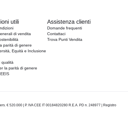
oni utili
Assistenza clienti
ndizioni
Domande frequenti
enerali di vendita
Contattaci
ostenibilità
Trova Punti Vendita
la parità di genere
ersità, Equità e Inclusione
i qualità
er la parità di genere
GEEIS
rs. € 520.000 | P. IVA CEE IT 00184820280 R.E.A. PD n. 248977 | Registro