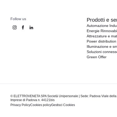
Follow us
Prodotti e ser
Automazione Indus
Energie Rinnovabil
Attrezzature e mat
Power distribution
Illuminazione e sm
Soluzioni conness
Green Offer
© ELETTROVENETA SPA Società Unipersonale | Sede: Padova Viale della Navi
Imprese di Padova n. 44121bis
Privacy Policy
Cookies policy
Gestisci Cookies