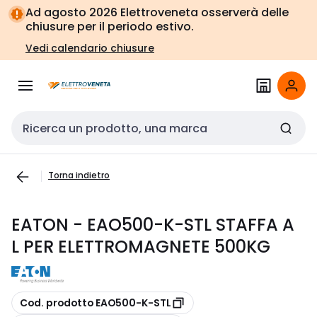
Vai alla
Vai
Ad agosto 2026 Elettroveneta osserverà delle
navigazione
alla
chiusure per il periodo estivo.
pagina
Vedi calendario chiusure
Cerca input
Torna indietro
EATON - EAO500-K-STL STAFFA A
L PER ELETTROMAGNETE 500KG
copia
Cod. prodotto EAO500-K-STL