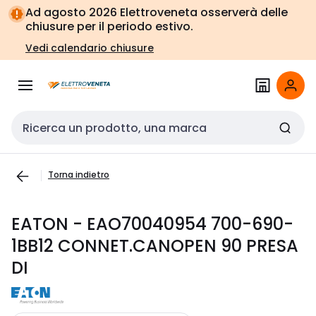
Vai alla
Vai
Ad agosto 2026 Elettroveneta osserverà delle
navigazione
alla
chiusure per il periodo estivo.
pagina
Vedi calendario chiusure
Cerca input
Torna indietro
EATON - EAO70040954 700-690-
1BB12 CONNET.CANOPEN 90 PRESA
DI