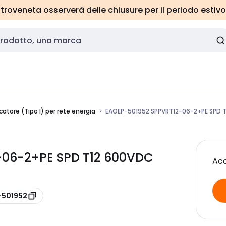
roveneta osserverà delle chiusure per il periodo estivo
catore (Tipo I) per rete energia
EAOEP-501952 SPPVRT12-06-2+PE SPD 
-06-2+PE SPD T12 600VDC
Acc
-501952