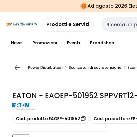
Vai alla
Vai
Ad agosto 2026 Elett
navigazione
alla
pagina
Prodotti e Servizi
Cerca input
News
Promozioni
Eventi
Brandshop
Power Distribution
Scaricatori di sovratensione
Scari
EATON - EAOEP-501952 SPPVRT12
copia
copia
Cod. prodotto EAOEP-501952
Cod. produttore EP