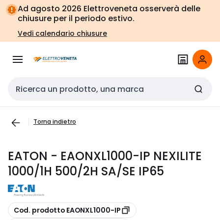
Vai alla
Vai
Ad agosto 2026 Elettroveneta osserverà delle
navigazione
alla
chiusure per il periodo estivo.
pagina
Vedi calendario chiusure
Cerca input
Torna indietro
EATON - EAONXL1000-IP NEXILITE
1000/1H 500/2H SA/SE IP65
copia
Cod. prodotto EAONXL1000-IP