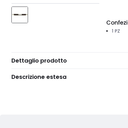
Confez
1
PZ
Dettaglio prodotto
Descrizione estesa