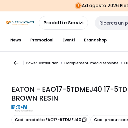
Vai alla
Vai
Ad agosto 2026 Elett
navigazione
alla
pagina
Prodotti e Servizi
Cerca input
News
Promozioni
Eventi
Brandshop
Power Distribution
Complementi media tensione
Fu
EATON - EAO17-5TDMEJ40 17-5TDM
BROWN RESIN
copia
copia
Cod. prodotto EAO17-5TDMEJ40
Cod. produttor