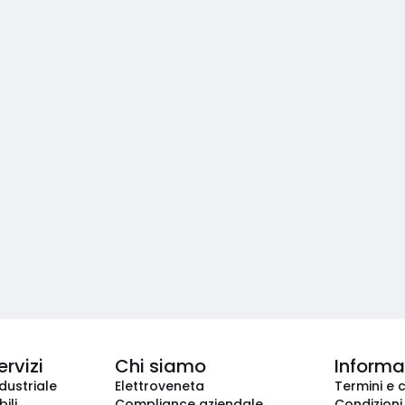
ervizi
Chi siamo
Informaz
dustriale
Elettroveneta
Termini e 
ili
Compliance aziendale
Condizioni