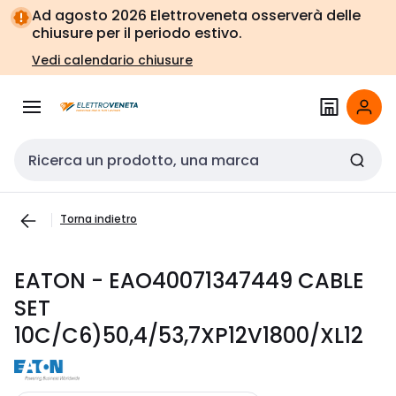
Vai alla
Vai
Ad agosto 2026 Elettroveneta osserverà delle
navigazione
alla
chiusure per il periodo estivo.
pagina
Vedi calendario chiusure
Cerca input
Torna indietro
EATON - EAO40071347449 CABLE
SET
10C/C6)50,4/53,7XP12V1800/XL12