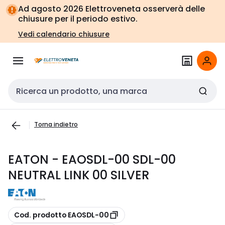
Vai alla
Vai
Ad agosto 2026 Elettroveneta osserverà delle
navigazione
alla
chiusure per il periodo estivo.
pagina
Vedi calendario chiusure
Cerca input
Torna indietro
EATON - EAOSDL-00 SDL-00
NEUTRAL LINK 00 SILVER
copia
Cod. prodotto EAOSDL-00