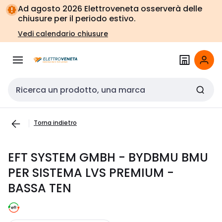
Vai alla
Vai
Ad agosto 2026 Elettroveneta osserverà delle
navigazione
alla
chiusure per il periodo estivo.
pagina
Vedi calendario chiusure
Cerca input
Torna indietro
EFT SYSTEM GMBH - BYDBMU BMU
PER SISTEMA LVS PREMIUM -
BASSA TEN