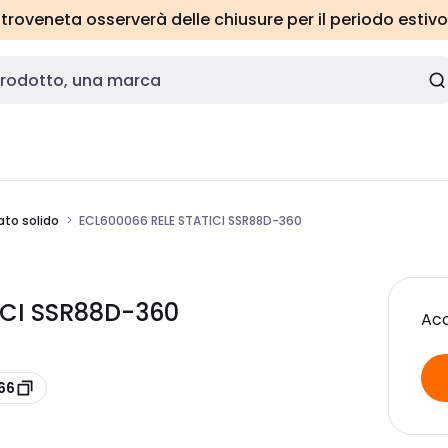
roveneta osserverà delle chiusure per il periodo estivo
ato solido
ECL600066 RELE STATICI SSR88D-360
TICI SSR88D-360
Acc
66