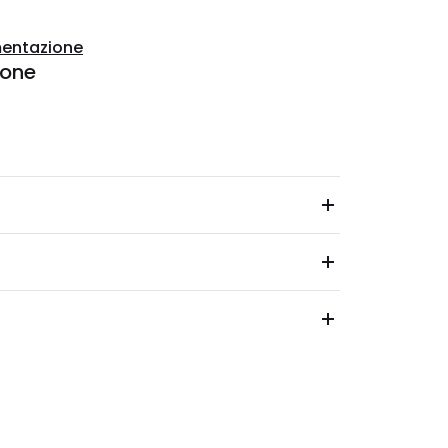
entazione
ione