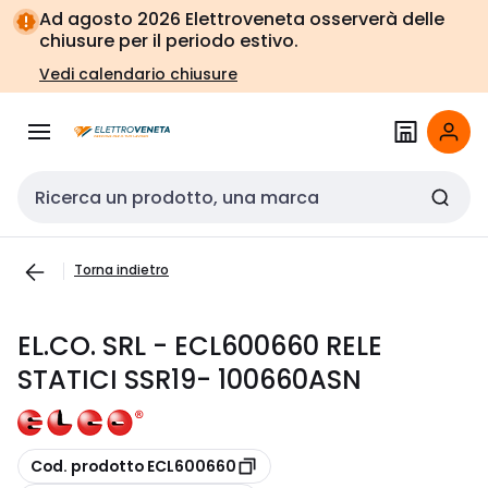
Vai alla
Vai
Ad agosto 2026 Elettroveneta osserverà delle
navigazione
alla
chiusure per il periodo estivo.
pagina
Vedi calendario chiusure
Cerca input
Torna indietro
EL.CO. SRL - ECL600660 RELE
STATICI SSR19- 100660ASN
copia
Cod. prodotto ECL600660