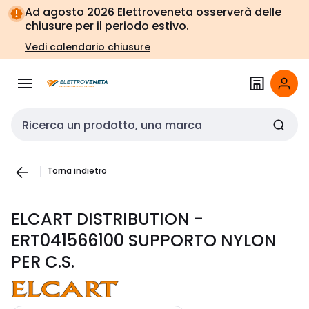
Vai alla
Vai
Ad agosto 2026 Elettroveneta osserverà delle
navigazione
alla
chiusure per il periodo estivo.
pagina
Vedi calendario chiusure
Cerca input
Torna indietro
ELCART DISTRIBUTION -
ERT041566100 SUPPORTO NYLON
PER C.S.