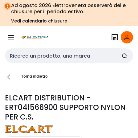
Vai alla
Vai
Ad agosto 2026 Elettroveneta osserverà delle
navigazione
alla
chiusure per il periodo estivo.
pagina
Vedi calendario chiusure
Cerca input
Torna indietro
ELCART DISTRIBUTION -
ERT041566900 SUPPORTO NYLON
PER C.S.