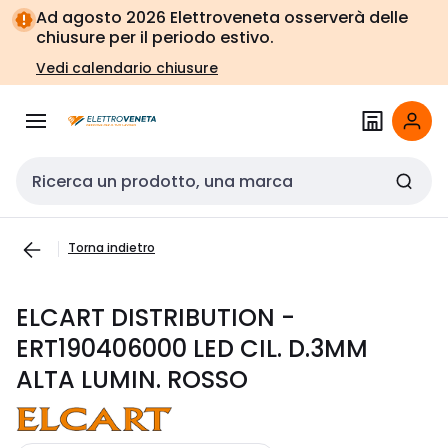
Vai alla
Vai
Ad agosto 2026 Elettroveneta osserverà delle
navigazione
alla
chiusure per il periodo estivo.
pagina
Vedi calendario chiusure
Cerca input
Torna indietro
ELCART DISTRIBUTION -
ERT190406000 LED CIL. D.3MM
ALTA LUMIN. ROSSO