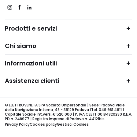
Prodotti e servizi
Chi siamo
Informazioni utili
Assistenza clienti
© ELETTROVENETA SPA Società Unipersonale | Sede: Padova Viale
della Navigazione Interna, 48 - 35129 Padova |Tel. 049 981 4611 |
Capitale Sociale int.vers. € 520.000 | P. IVA CEE IT 00184820280 R.E.A.
PD n. 248977 | Registro Imprese di Padova n. 44121bis
Privacy Policy
Cookies policy
Gestisci Cookies