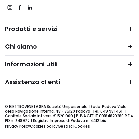
Prodotti e servizi
Chi siamo
Informazioni utili
Assistenza clienti
© ELETTROVENETA SPA Società Unipersonale | Sede: Padova Viale
della Navigazione Interna, 48 - 35129 Padova |Tel. 049 981 4611 |
Capitale Sociale int.vers. € 520.000 | P. IVA CEE IT 00184820280 R.E.A.
PD n. 248977 | Registro Imprese di Padova n. 44121bis
Privacy Policy
Cookies policy
Gestisci Cookies