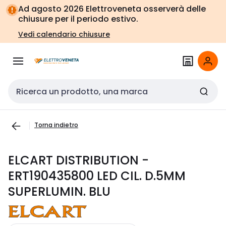
Vai alla
Vai
Ad agosto 2026 Elettroveneta osserverà delle
navigazione
alla
chiusure per il periodo estivo.
pagina
Vedi calendario chiusure
Cerca input
Torna indietro
ELCART DISTRIBUTION -
ERT190435800 LED CIL. D.5MM
SUPERLUMIN. BLU