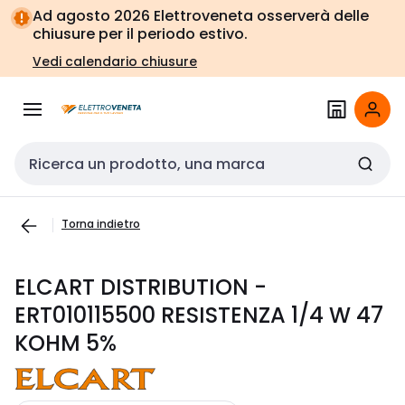
Vai alla
Vai
Ad agosto 2026 Elettroveneta osserverà delle
navigazione
alla
chiusure per il periodo estivo.
pagina
Vedi calendario chiusure
Cerca input
Torna indietro
ELCART DISTRIBUTION -
ERT010115500 RESISTENZA 1/4 W 47
KOHM 5%