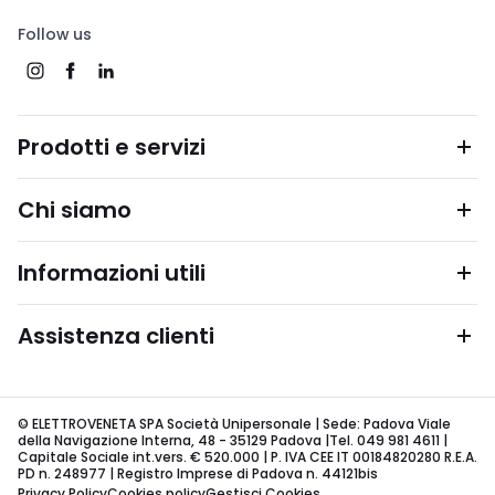
Follow us
Prodotti e servizi
Chi siamo
Informazioni utili
Assistenza clienti
© ELETTROVENETA SPA Società Unipersonale | Sede: Padova Viale
della Navigazione Interna, 48 - 35129 Padova |Tel. 049 981 4611 |
Capitale Sociale int.vers. € 520.000 | P. IVA CEE IT 00184820280 R.E.A.
PD n. 248977 | Registro Imprese di Padova n. 44121bis
Privacy Policy
Cookies policy
Gestisci Cookies