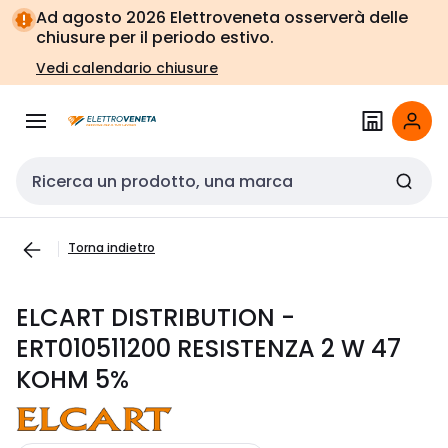
Vai alla
Vai
Ad agosto 2026 Elettroveneta osserverà delle
navigazione
alla
chiusure per il periodo estivo.
pagina
Vedi calendario chiusure
Cerca input
Torna indietro
ELCART DISTRIBUTION -
ERT010511200 RESISTENZA 2 W 47
KOHM 5%