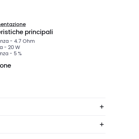
entazione
istiche principali
enza
-
4.7
Ohm
a
-
20
W
anza
-
5
%
ione