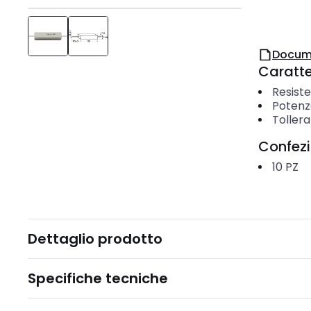
Docum
Caratter
Resist
Potenz
Toller
Confez
10
PZ
Dettaglio prodotto
Specifiche tecniche