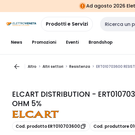
Vai alla
Vai
Ad agosto 2026 Elett
navigazione
alla
pagina
Prodotti e Servizi
Cerca input
News
Promozioni
Eventi
Brandshop
Altro
Altri settori
Resistenza
ERT010703600 RESIST
ELCART DISTRIBUTION - ERT010703
OHM 5%
copia
copia
Cod. prodotto ERT010703600
Cod. produttore 