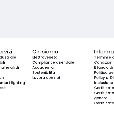
ervizi
Chi siamo
Informaz
dustriale
Elettroveneta
Termini e 
ili
Compliance aziendale
Condizioni
ateriali di
Accademia
Bilancio di
Sostenibilità
Politica pe
ion
Lavora con noi
Policy di D
smart lighting
Inclusione 
sse
Certificato
Certificato
genere
Certificat