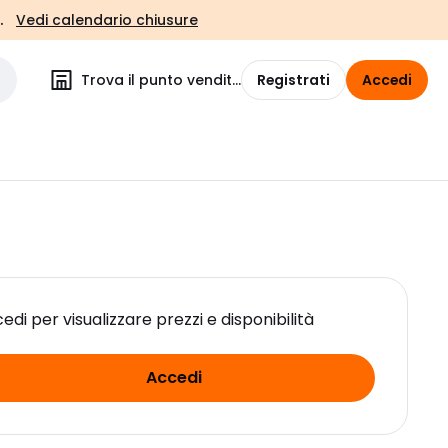
.
Vedi calendario chiusure
Trova il punto vendita
Registrati
Accedi
edi per visualizzare prezzi e disponibilità
Accedi