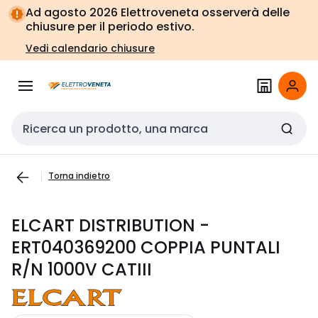
Vai alla
Vai
Ad agosto 2026 Elettroveneta osserverà delle
navigazione
alla
chiusure per il periodo estivo.
pagina
Vedi calendario chiusure
Cerca input
Torna indietro
ELCART DISTRIBUTION -
ERT040369200 COPPIA PUNTALI
R/N 1000V CATIII