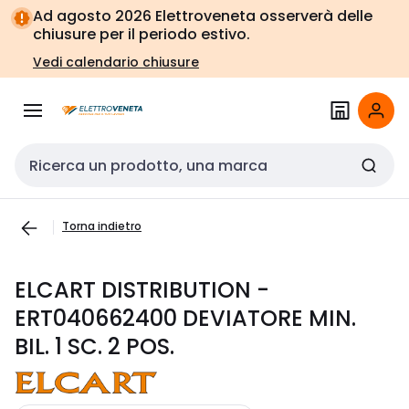
Vai alla
Vai
Ad agosto 2026 Elettroveneta osserverà delle
navigazione
alla
chiusure per il periodo estivo.
pagina
Vedi calendario chiusure
Cerca input
Torna indietro
ELCART DISTRIBUTION -
ERT040662400 DEVIATORE MIN.
BIL. 1 SC. 2 POS.