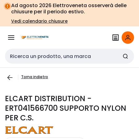
Vai alla
Vai
Ad agosto 2026 Elettroveneta osserverà delle
navigazione
alla
chiusure per il periodo estivo.
pagina
Vedi calendario chiusure
Cerca input
Torna indietro
ELCART DISTRIBUTION -
ERT041566700 SUPPORTO NYLON
PER C.S.