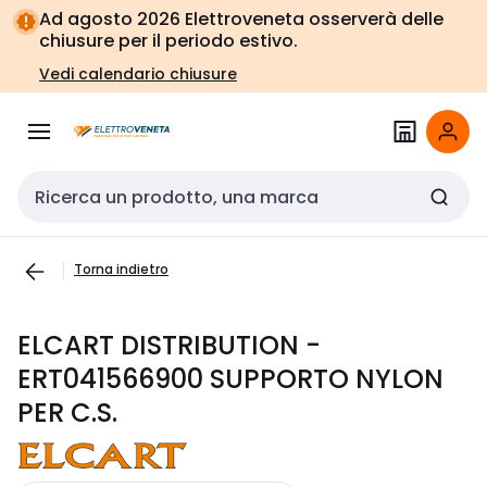
Vai alla
Vai
Ad agosto 2026 Elettroveneta osserverà delle
navigazione
alla
chiusure per il periodo estivo.
pagina
Vedi calendario chiusure
Cerca input
Torna indietro
ELCART DISTRIBUTION -
ERT041566900 SUPPORTO NYLON
PER C.S.