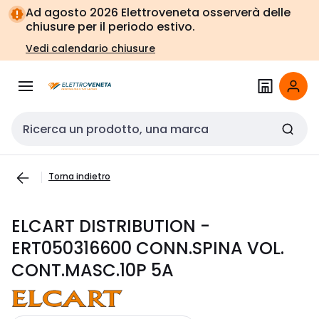
Vai alla
Vai
Ad agosto 2026 Elettroveneta osserverà delle
navigazione
alla
chiusure per il periodo estivo.
pagina
Vedi calendario chiusure
Cerca input
Torna indietro
ELCART DISTRIBUTION -
ERT050316600 CONN.SPINA VOL.
CONT.MASC.10P 5A