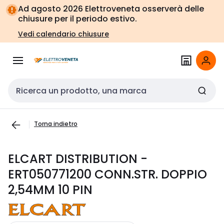
Vai alla
Vai
Ad agosto 2026 Elettroveneta osserverà delle
navigazione
alla
chiusure per il periodo estivo.
pagina
Vedi calendario chiusure
Cerca input
Torna indietro
ELCART DISTRIBUTION -
ERT050771200 CONN.STR. DOPPIO
2,54MM 10 PIN