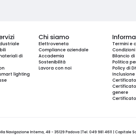
ervizi
Chi siamo
Informaz
dustriale
Elettroveneta
Termini e 
ili
Compliance aziendale
Condizioni
ateriali di
Accademia
Bilancio di
Sostenibilità
Politica pe
ion
Lavora con noi
Policy di D
smart lighting
Inclusione 
sse
Certificato
Certificato
genere
Certificat
 Navigazione Interna, 48 - 35129 Padova |Tel. 049 981 4611 | Capitale Soci