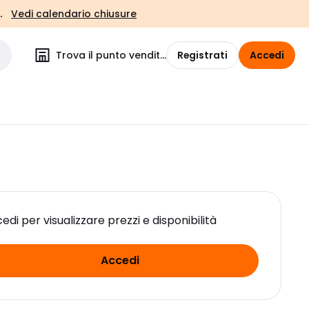
.
Vedi calendario chiusure
Trova il punto vendita
Registrati
Accedi
edi per visualizzare prezzi e disponibilità
Accedi