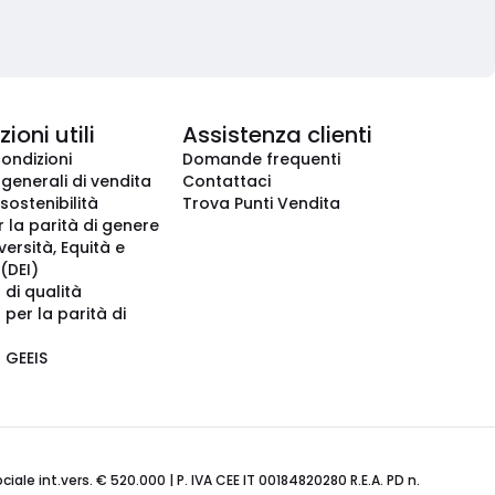
ioni utili
Assistenza clienti
condizioni
Domande frequenti
 generali di vendita
Contattaci
 sostenibilità
Trova Punti Vendita
r la parità di genere
iversità, Equità e
(DEI)
 di qualità
 per la parità di
o GEEIS
ale int.vers. € 520.000 | P. IVA CEE IT 00184820280 R.E.A. PD n.