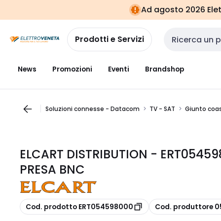
Vai alla
Vai
Ad agosto 2026 Elett
navigazione
alla
pagina
Prodotti e Servizi
Cerca input
News
Promozioni
Eventi
Brandshop
Soluzioni connesse - Datacom
TV - SAT
Giunto coas
ELCART DISTRIBUTION - ERT05459
PRESA BNC
copia
copia
Cod. prodotto ERT054598000
Cod. produttore 