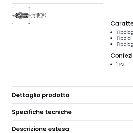
Caratter
Tipolog
Tipo d
Tipolog
Confez
1
PZ
Dettaglio prodotto
Specifiche tecniche
Descrizione estesa