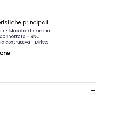
istiche principali
ia
-
Maschio/femmina
i connettore
-
BNC
ia costruttiva
-
Diritto
ione