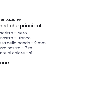
entazione
istiche principali
scritta
-
Nero
 nastro
-
Bianco
zza della banda
-
9
mm
zza nastro
-
7
m
nte al calore
-
sì
ione