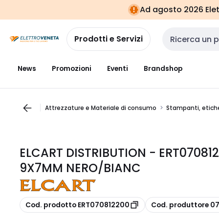
Vai alla
Vai
Ad agosto 2026 Elett
navigazione
alla
pagina
Prodotti e Servizi
Cerca input
News
Promozioni
Eventi
Brandshop
Attrezzature e Materiale di consumo
Stampanti, etiche
ELCART DISTRIBUTION - ERT0708
9X7MM NERO/BIANC
copia
copia
Cod. prodotto ERT070812200
Cod. produttore 0