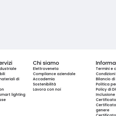
ervizi
Chi siamo
Informaz
dustriale
Elettroveneta
Termini e 
ili
Compliance aziendale
Condizioni
ateriali di
Accademia
Bilancio di
Sostenibilità
Politica pe
ion
Lavora con noi
Policy di D
smart lighting
Inclusione 
sse
Certificato
Certificato
genere
Certificat