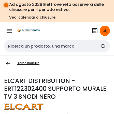
Vai alla
Vai
Ad agosto 2026 Elettroveneta osserverà delle
navigazione
alla
chiusure per il periodo estivo.
pagina
Vedi calendario chiusure
Cerca input
Torna indietro
ELCART DISTRIBUTION -
ERT122302400 SUPPORTO MURALE
TV 3 SNODI NERO