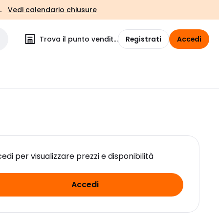
.
Vedi calendario chiusure
Trova il punto vendita
Registrati
Accedi
edi per visualizzare prezzi e disponibilità
Accedi