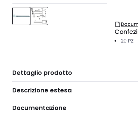
Docum
Confez
20
PZ
Dettaglio prodotto
Descrizione estesa
Documentazione