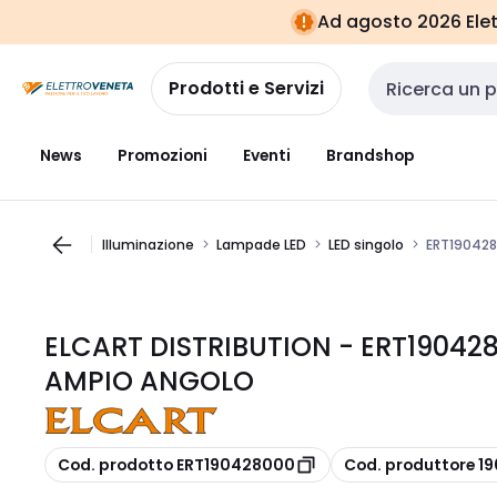
Vai alla
Vai
Ad agosto 2026 Elett
navigazione
alla
pagina
Prodotti e Servizi
Cerca input
News
Promozioni
Eventi
Brandshop
Illuminazione
Lampade LED
LED singolo
ERT19042
ELCART DISTRIBUTION - ERT19042
AMPIO ANGOLO
copia
copia
Cod. prodotto ERT190428000
Cod. produttore 