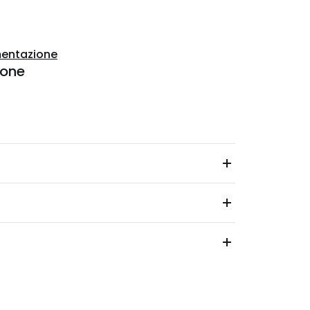
entazione
ione